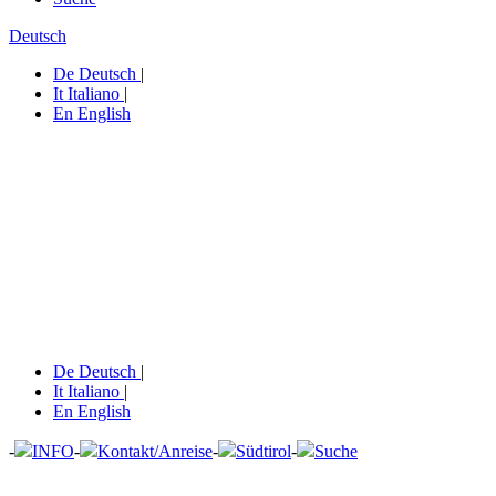
Deutsch
De
Deutsch
|
It
Italiano
|
En
English
De
Deutsch
|
It
Italiano
|
En
English
-
INFO
-
Kontakt/Anreise
-
Südtirol
-
Suche