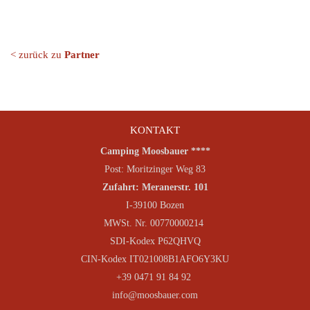
< zurück zu
Partner
KONTAKT
Camping Moosbauer ****
Post: Moritzinger Weg 83
Zufahrt: Meranerstr. 101
I-39100 Bozen
MWSt. Nr. 00770000214
SDI-Kodex P62QHVQ
CIN-Kodex IT021008B1AFO6Y3KU
+39 0471 91 84 92
info@moosbauer.com