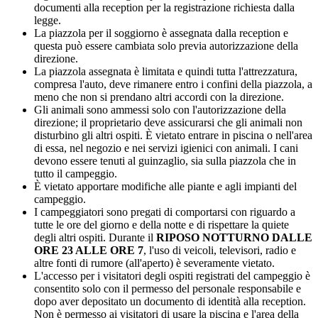
documenti alla reception per la registrazione richiesta dalla
legge.
La piazzola per il soggiorno è assegnata dalla reception e
questa può essere cambiata solo previa autorizzazione della
direzione.
La piazzola assegnata è limitata e quindi tutta l'attrezzatura,
compresa l'auto, deve rimanere entro i confini della piazzola, a
meno che non si prendano altri accordi con la direzione.
Gli animali sono ammessi solo con l'autorizzazione della
direzione; il proprietario deve assicurarsi che gli animali non
disturbino gli altri ospiti. È vietato entrare in piscina o nell'area
di essa, nel negozio e nei servizi igienici con animali. I cani
devono essere tenuti al guinzaglio, sia sulla piazzola che in
tutto il campeggio.
È vietato apportare modifiche alle piante e agli impianti del
campeggio.
I campeggiatori sono pregati di comportarsi con riguardo a
tutte le ore del giorno e della notte e di rispettare la quiete
degli altri ospiti. Durante il
RIPOSO NOTTURNO DALLE
ORE 23 ALLE ORE 7
, l'uso di veicoli, televisori, radio e
altre fonti di rumore (all'aperto) è severamente vietato.
L'accesso per i visitatori degli ospiti registrati del campeggio è
consentito solo con il permesso del personale responsabile e
dopo aver depositato un documento di identità alla reception.
Non è permesso ai visitatori di usare la piscina e l'area della