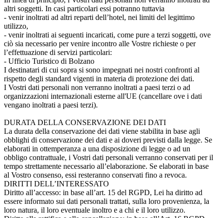
altri soggetti. In casi particolari essi potranno tuttavia
-
venir inoltrati ad altri reparti dell’hotel, nei limiti del legittimo
utilizzo,
-
venir inoltrati ai seguenti incaricati, come pure a terzi soggetti, ove
ciò sia necessario per venire incontro alle Vostre richieste o per
l’effettuazione di servizi particolari:
-
Ufficio Turistico di Bolzano
I destinatari di cui sopra si sono impegnati nei nostri confronti al
rispetto degli standard vigenti in materia di protezione dei dati.
I Vostri dati personali non verranno inoltrati a paesi terzi o ad
organizzazioni internazionali esterne all'UE (cancellare ove i dati
vengano inoltrati a paesi terzi).
DURATA DELLA CONSERVAZIONE DEI DATI
La durata della conservazione dei dati viene stabilita in base agli
obblighi di conservazione dei dati e ai doveri previsti dalla legge. Se
elaborati in ottemperanza a una disposizione di legge o ad un
obbligo contrattuale, i Vostri dati personali verranno conservati per il
tempo strettamente necessario all’elaborazione. Se elaborati in base
al Vostro consenso, essi resteranno conservati fino a revoca.
DIRITTI DELL’INTERESSATO
Diritto all’accesso: in base all’art. 15 del RGPD, Lei ha diritto ad
essere informato sui dati personali trattati, sulla loro provenienza, la
loro natura, il loro eventuale inoltro e a chi e il loro utilizzo.