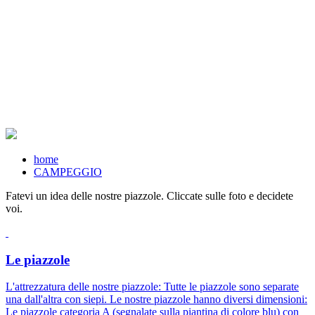
home
CAMPEGGIO
Fatevi un idea delle nostre piazzole. Cliccate sulle foto e decidete
voi.
Le piazzole
L'attrezzatura delle nostre piazzole: Tutte le piazzole sono separate
una dall'altra con siepi. Le nostre piazzole hanno diversi dimensioni:
Le piazzole categoria A (segnalate sulla piantina di colore blu) con