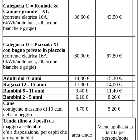
Categoria C = Roulotte &
Camper grande – XL
(corrente elettrica 16A,
36,60 €
43,50 €
6kWh/notte incl., all. acque
bianche e grigie)
Categoria D = Piazzola XL
con bagno privato in piazzola
(corrente elettrica 16A,
60,90 €
67,80 €
6kWh/notte incl., all. acque
bianche e grigie)
Adulti dai 16 anni
14,30 €
15,30 €
Ragazzi 12 - 15 anni
11,90 €
14,00 €
Bambini 6 - 11 anni
9,40 €
11,40 €
Bambini 2 - 5 anni
6,10 €
8,20 €
Cane
contigente massimo di 10 cani
4,70 €
5,20 €
nel campeggio
Tenda (fino a 3 posti)
da
maggio a settembre
Viene applicata la
c‘è a disposizione, per ospiti che
tariffa per
area tende
arrivano in bici
persona/notte