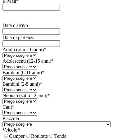
E-Mail*
Data d'arrivo
Data di partenza
Adulti (oltre 16 anni)*
Adolescenti (12-15 anni)*
Bambini (6-11 anni)*
Bambini (2-5 anni)*
Neonati (sotto i 2 anni)*
Cani*
Piazzola
Veicolo*
Camper
Roulotte
Tenda