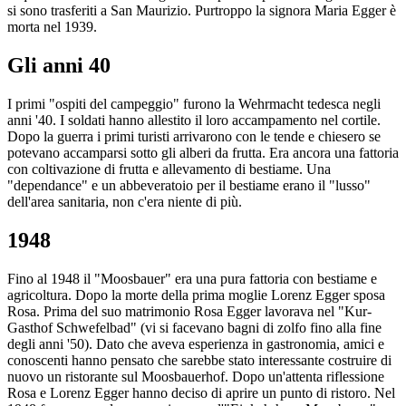
si sono trasferiti a San Maurizio. Purtroppo la signora Maria Egger è
morta nel 1939.
Gli anni 40
I primi "ospiti del campeggio" furono la Wehrmacht tedesca negli
anni '40. I soldati hanno allestito il loro accampamento nel cortile.
Dopo la guerra i primi turisti arrivarono con le tende e chiesero se
potevano accamparsi sotto gli alberi da frutta. Era ancora una fattoria
con coltivazione di frutta e allevamento di bestiame. Una
"dependance" e un abbeveratoio per il bestiame erano il "lusso"
dell'area sanitaria, non c'era niente di più.
1948
Fino al 1948 il "Moosbauer" era una pura fattoria con bestiame e
agricoltura. Dopo la morte della prima moglie Lorenz Egger sposa
Rosa. Prima del suo matrimonio Rosa Egger lavorava nel "Kur-
Gasthof Schwefelbad" (vi si facevano bagni di zolfo fino alla fine
degli anni '50). Dato che aveva esperienza in gastronomia, amici e
conoscenti hanno pensato che sarebbe stato interessante costruire di
nuovo un ristorante sul Moosbauerhof. Dopo un'attenta riflessione
Rosa e Lorenz Egger hanno deciso di aprire un punto di ristoro. Nel