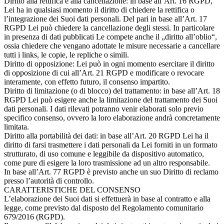
Diritto alla rettifica e alla cancellazione: in base all’Art. 16 RGPD,
Lei ha in qualsiasi momento il diritto di chiedere la rettifica o
l’integrazione dei Suoi dati personali. Del pari in base all’Art. 17
RGPD Lei può chiedere la cancellazione degli stessi. In particolare
in presenza di dati pubblicati Le compete anche il „diritto all’oblio“,
ossia chiedere che vengano adottate le misure necessarie a cancellare
tutti i links, le copie, le repliche o simili.
Diritto di opposizione: Lei può in ogni momento esercitare il diritto
di opposizione di cui all’Art. 21 RGPD e modificare o revocare
interamente, con effetto futuro, il consenso impartito.
Diritto di limitazione (o di blocco) del trattamento: in base all’Art. 18
RGPD Lei può esigere anche la limitazione del trattamento dei Suoi
dati personali. I dati rilevati potranno venir elaborati solo previo
specifico consenso, ovvero la loro elaborazione andrà concretamente
limitata.
Diritto alla portabilità dei dati: in base all’Art. 20 RGPD Lei ha il
diritto di farsi trasmettere i dati personali da Lei forniti in un formato
strutturato, di uso comune e leggibile da dispositivo automatico,
come pure di esigere la loro trasmissione ad un altro responsabile.
In base all’Art. 77 RGPD è previsto anche un suo Diritto di reclamo
presso l’autorità di controllo.
CARATTERISTICHE DEL CONSENSO
L’elaborazione dei Suoi dati si effettuerà in base al contratto e alla
legge, come previsto dal disposto del Regolamento comunitario
679/2016 (RGPD).