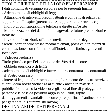
TITOLO GIURIDICO DELLA LORO ELABORAZIONE
I dati comunicati verranno elaborati per le seguenti finalità:
-
Adempimento di obblighi di legge
-
Attuazione di interventi precontrattuali e contrattuali relativi al
soggiorno dell’ospite (prenotazione, soggiorno, partenza ecc.)
-
Inoltro di comunicazioni e telefonate dirette all’ospite
-
Memorizzazione dei dati ai fini di agevolare future prenotazioni e
richieste
-
Invio di informazioni, offerte e novità dell’hotel e degli altri
esercizi partner dello stesso mediante email, posta ed altri mezzi di
comunicazione, con riferimento all’hotel, al territorio, agli eventi
locali ecc.
-
Videosorveglianza
Titolo giuridico per l’elaborazione dei Vostri dati sono:
-
obblighi giuridici o di legge
-
adempimento di obblighi e interventi precontrattuali e contrattuali
-
il Vostro consenso
-
interessi legittimi (per esempio il miglioramento del nostro servizio
clienti, della nostra vicinanza al cliente - anche in materia di
pubblicità diretta - o la videosorveglianza al fine di proteggere le
persone e le cose da possibili aggressioni, furti, rapine,
danneggiamenti e vandalismi, come pure per finalità antincendio e
per garantire la sicurezza sul lavoro)
DESTINATARI DEI DATI PERSONALI
In linea di principio, i Vostri dati personali non verranno inoltrati ad