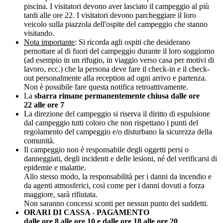
piscina. I visitatori devono aver lasciato il campeggio al più
tardi alle ore 22. I visitatori devono parcheggiare il loro
veicolo sulla piazzola dell'ospite del campeggio che stanno
visitando.
Nota importante
: Si ricorda agli ospiti che desiderano
pernottare al di fuori del campeggio durante il loro soggiorno
(ad esempio in un rifugio, in viaggio verso casa per motivi di
lavoro, ecc.) che la persona deve fare il check-in e il check-
out personalmente alla reception ad ogni arrivo e partenza.
Non è possibile fare questa notifica retroattivamente.
La
sbarra rimane permanentemente chiusa dalle ore
22 alle ore 7
La direzione del campeggio si riserva il diritto di espulsione
dal campeggio tutti coloro che non rispettano i punti del
regolamento del campeggio e/o disturbano la sicurezza della
comunità.
Il campeggio non è responsabile degli oggetti persi o
danneggiati, degli incidenti e delle lesioni, né del verificarsi di
epidemie e malattie.
Allo stesso modo, la responsabilità per i danni da incendio e
da agenti atmosferici, così come per i danni dovuti a forza
maggiore, sarà rifiutata.
Non saranno concessi sconti per nessun punto dei suddetti.
ORARI DI CASSA - PAGAMENTO
dalle ore 8 alle ore 10 e dalle ore 18 alle ore 20
.