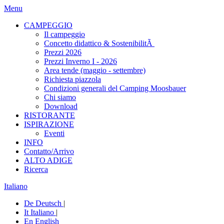
Menu
CAMPEGGIO
Il campeggio
Concetto didattico & SostenibilitÃ
Prezzi 2026
Prezzi Inverno I - 2026
Area tende (maggio - settembre)
Richiesta piazzola
Condizioni generali del Camping Moosbauer
Chi siamo
Download
RISTORANTE
ISPIRAZIONE
Eventi
INFO
Contatto/Arrivo
ALTO ADIGE
Ricerca
Italiano
De
Deutsch
|
It
Italiano
|
En
English