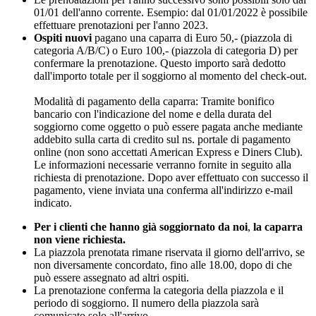
01/01 dell'anno corrente. Esempio: dal 01/01/2022 è possibile
effettuare prenotazioni per l'anno 2023.
Ospiti nuovi
pagano una caparra di Euro 50,- (piazzola di
categoria A/B/C) o Euro 100,- (piazzola di categoria D) per
confermare la prenotazione. Questo importo sarà dedotto
dall'importo totale per il soggiorno al momento del check-out
.
Modalità di pagamento della caparra:
Tramite bonifico
bancario con l'indicazione del nome e della durata del
soggiorno come oggetto o
può essere pagata anche mediante
addebito sulla carta di credito sul ns. portale di pagamento
online (non sono accettati American Express e Diners Club).
Le informazioni necessarie verranno fornite in seguito alla
richiesta di prenotazione. Dopo aver effettuato con successo il
pagamento, viene inviata una conferma all'indirizzo e-mail
indicato.
Per i
clienti che hanno già soggiornato da noi
,
la caparra
non viene richiesta.
La piazzola prenotata rimane riservata il giorno dell'arrivo, se
non diversamente concordato, fino alle 18.00, dopo di che
può essere assegnato ad altri ospiti.
La prenotazione conferma la categoria della piazzola e il
periodo di soggiorno. Il numero della piazzola sarà
comunicato solo all'arrivo.