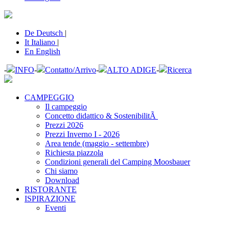
De
Deutsch
|
It
Italiano
|
En
English
-
INFO
-
Contatto/Arrivo
-
ALTO ADIGE
-
Ricerca
CAMPEGGIO
Il campeggio
Concetto didattico & SostenibilitÃ
Prezzi 2026
Prezzi Inverno I - 2026
Area tende (maggio - settembre)
Richiesta piazzola
Condizioni generali del Camping Moosbauer
Chi siamo
Download
RISTORANTE
ISPIRAZIONE
Eventi