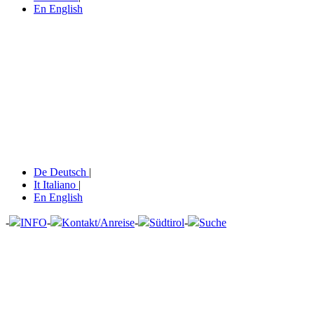
En
English
De
Deutsch
|
It
Italiano
|
En
English
-
INFO
-
Kontakt/Anreise
-
Südtirol
-
Suche